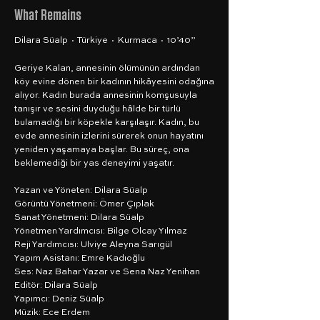
What Remains
Dilara Süalp · Türkiye · Kurmaca · 10’40”
Geriye Kalan, annesinin ölümünün ardından
köy evine dönen bir kadının hikâyesini odağına
alıyor. Kadın burada annesinin komşusuyla
tanışır ve sesini duyduğu hâlde bir türlü
bulamadığı bir köpekle karşılaşır. Kadın, bu
evde annesinin izlerini sürerek onun hayatını
yeniden yaşamaya başlar. Bu süreç, ona
beklemediği bir yas deneyimi yaşatır.
Yazan ve Yöneten: Dilara Süalp
Görüntü Yönetmeni: Ömer Çıplak
Sanat Yönetmeni: Dilara Süalp
Yönetmen Yardımcısı: Bilge Olcay Yılmaz
Reji Yardımcısı: Ulviye Aleyna Sarıgül
Yapım Asistanı: Emre Kadıoğlu
Ses: Naz Bahar Yazar ve Sena Naz Yenihan
Editör: Dilara Süalp
Yapımcı: Deniz Süalp
Müzik: Ece Erdem