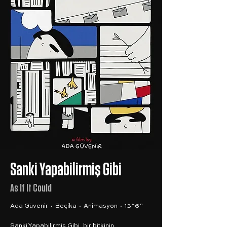
Sanki Yapabilirmiş Gibi
As If It Could
Ada Güvenir · Beçika · Animasyon · 13’16”
Sanki Yapabilirmiş Gibi, bir bitkinin